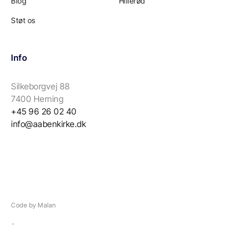
Blog
Hillerød
Støt os
Info
Silkeborgvej 88
7400 Herning
+45 96 26 02 40
info@aabenkirke.dk
Code by Malan