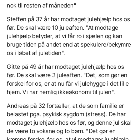
nok til resten af måneden"
Steffen på 37 år har modtaget julehjælp hos os
før. De skal være 10 juleaften. "At modtage
julehjælp betyder, at vi får ro i sjælen og kan
bruge tiden på andet end at spekulere/bekymre
os i løbet af juletiden".
Gitte på 49 år har modtaget julehjælp hos os
før. De skal være 3 juleaften. "Det, som gør en
forskel for os, er at nu får vi julehygge i det lille
hjem. Vi har nemlig ikkeøkonomi til julen".
Andreas på 32 fortæller, at de som familie er
belastet pga. psykisk sygdom (stress). De har
modtaget julehjælp hos os før, og denne jul skal
de være to voksne og to børn. "Det gør en
kæmpe forskel for os, at vi modtager julehjælp.