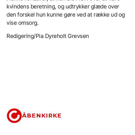
kvindens beretning, og udtrykker glæde over
den forskel hun kunne gøre ved at række ud og
vise omsorg.
Redigering/Pia Dyreholt Grevsen
ÅBENKIRKE