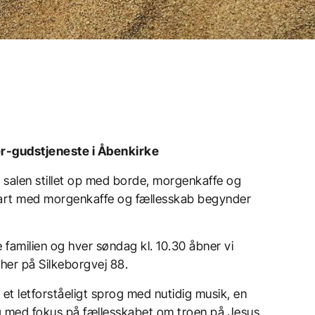
-gudstjeneste i Åbenkirke
t er salen stillet op med borde, morgenkaffe og
tart med morgenkaffe og fællesskab begynder
e familien og hver søndag kl. 10.30 åbner vi
 her på Silkeborgvej 88.
 et letforståeligt sprog med nutidig musik, en
g med fokus på fællesskabet om troen på Jesus.