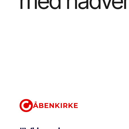
med nadve
ÅBENKIRKE