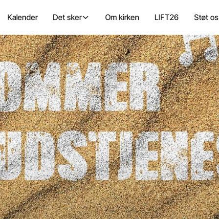
Kalender
Det sker
Om kirken
LIFT26
Støt os