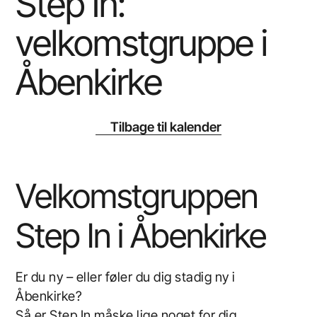
Step In:
velkomstgruppe i
Åbenkirke
Tilbage til kalender
Velkomstgruppen
Step In
i Åbenkirke
Er du ny – eller føler du dig stadig ny i
Åbenkirke?
Så er
Step In
måske lige noget for dig.