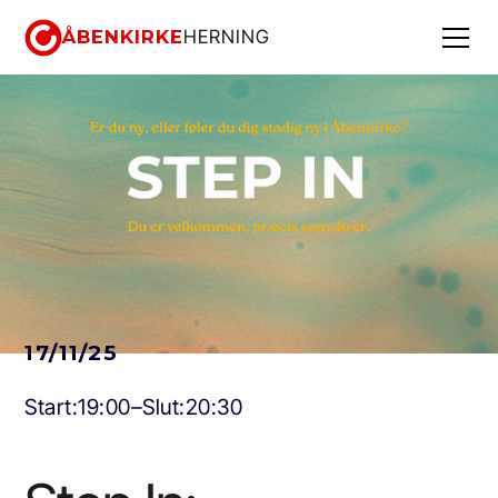
ÅBENKIRKE
HERNING
17/11/25
Start:
19:00
–
Slut:
20:30