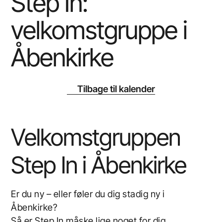
Step In:
velkomstgruppe i
Åbenkirke
Tilbage til kalender
Velkomstgruppen
Step In
i Åbenkirke
Er du ny – eller føler du dig stadig ny i
Åbenkirke?
Så er
Step In
måske lige noget for dig.