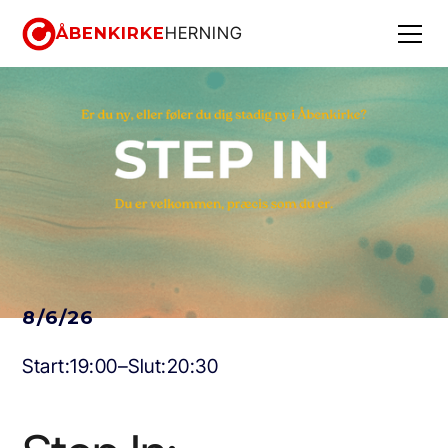
ÅBENKIRKE
HERNING
8/6/26
Start:
19:00
–
Slut:
20:30