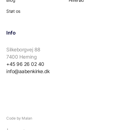
Blog
Hillerød
Støt os
Info
Silkeborgvej 88
7400 Herning
+45 96 26 02 40
info@aabenkirke.dk
Code by Malan