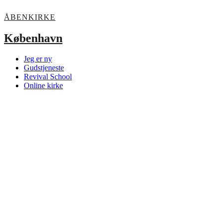
ÅBENKIRKE
København
Jeg er ny
Gudstjeneste
Revival School
Online kirke