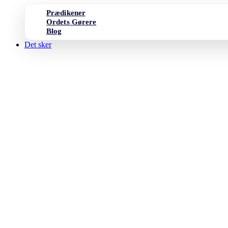
Prædikener
Ordets Gørere
Blog
Det sker