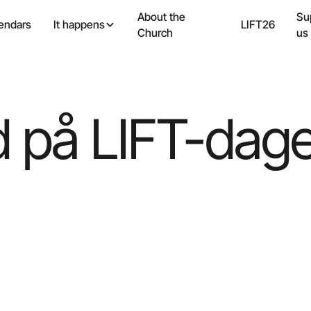
About the
Su
endars
It happens
LIFT26
Church
us
 på LIFT-dag