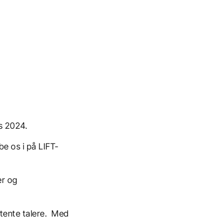
s 2024.
be os i på LIFT-
er og
etente talere. Med