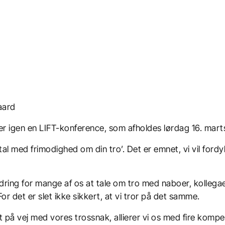
aard
r igen en LIFT-konference, som afholdes lørdag 16. mart
al med frimodighed om din tro’. Det er emnet, vi vil fordy
dring for mange af os at tale om tro med naboer, kollega
r det er slet ikke sikkert, at vi tror på det samme.
dt på vej med vores trossnak, allierer vi os med fire komp