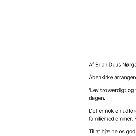
Af Brian Duus Nørg
Åbenkirke arrangere
’Lev troværdigt og t
dagen.
Det er nok en udfor
familiemedlemmer. Fo
Til at hjælpe os go