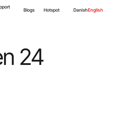
pport
Blogs
Hotspot
Danish
English
en 24