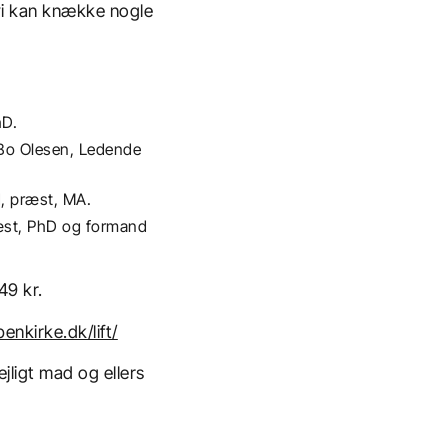
n vi kan knække nogle
hD.
Bo Olesen, Ledende
rd, præst, MA.
æst, PhD og formand
49 kr.
enkirke.dk/lift/
jligt mad og ellers