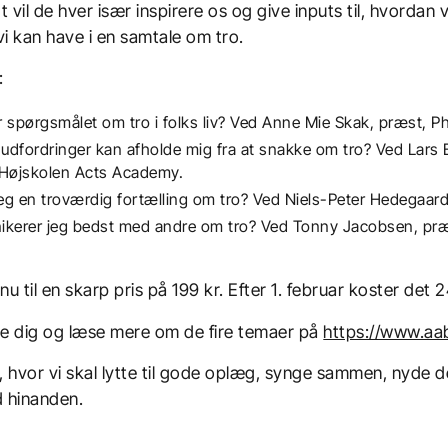
t vil de hver især inspirere os og give inputs til, hvorda
vi kan have i en samtale om tro.
:
 spørgsmålet om tro i folks liv?
Ved Anne Mie Skak, præst, P
 udfordringer kan afholde mig fra at snakke om tro?
Ved Lars 
 Højskolen Acts Academy.
eg en troværdig fortælling om tro?
Ved Niels-Peter Hedegaa
kerer jeg bedst med andre om tro?
Ved Tonny Jacobsen, pr
t.
nu til en skarp pris på 199 kr. Efter 1. februar koster det 2
de dig og læse mere om de fire temaer på
https://www.aab
hvor vi skal lytte til gode oplæg, synge sammen, nyde de
 hinanden.